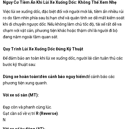
Nguy Cơ Tiềm Ẩn Khi Lùi Xe Xuống Dốc: Không Thể Xem Nhẹ
Việc lùi xe xuống dốc, đặc biệt đối với người mới lái, tiềm ẩn nhiều rủi
ro do tầm nhìn phía sau bị hạn chế và quán tính xe dễ mất kiểm soát
khi di chuyển ngược dốc. Nếu không làm chủ tốc độ, tài xế rất dễ va
chạm với vật cản, phương tiện khác hoặc thậm chí là người đi bộ
đang nằm ngoài tầm quan sát.
Quy Trình Lùi Xe Xuống Dốc Đúng Kỹ Thuật
Để đảm bảo an toàn khi lùi xe xuống dốc, người lái cần tuân thủ các
bước kỹ thuật sau:
Dừng xe hoàn toàn
t
đèn cảnh báo nguy hiểm
để cảnh báo các
phương tiện xung quanh.
Với xe số sàn (MT):
Đạp côn và phanh cùng lúc.
Gạt cần số về vị trí
R (Reverse)
.
N