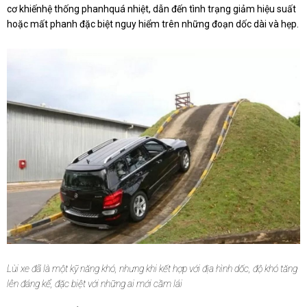
cơ khiếnhệ thống phanhquá nhiệt, dẫn đến tình trạng giảm hiệu suất
hoặc mất phanh đặc biệt nguy hiểm trên những đoạn dốc dài và hẹp.
Lùi xe đã là một kỹ năng khó, nhưng khi kết hợp với địa hình dốc, độ khó tăng
lên đáng kể, đặc biệt với những ai mới cầm lái