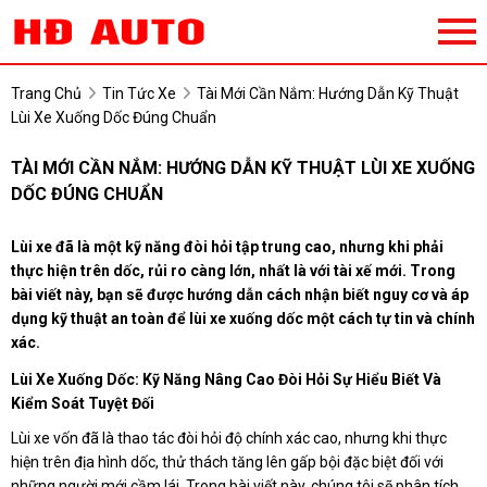
Trang Chủ
Tin Tức Xe
Tài Mới Cần Nắm: Hướng Dẫn Kỹ Thuật
Lùi Xe Xuống Dốc Đúng Chuẩn
TÀI MỚI CẦN NẮM: HƯỚNG DẪN KỸ THUẬT LÙI XE XUỐNG
DỐC ĐÚNG CHUẨN
Lùi xe đã là một kỹ năng đòi hỏi tập trung cao, nhưng khi phải
thực hiện trên dốc, rủi ro càng lớn, nhất là với tài xế mới. Trong
bài viết này, bạn sẽ được hướng dẫn cách nhận biết nguy cơ và áp
dụng kỹ thuật an toàn để lùi xe xuống dốc một cách tự tin và chính
xác.
Lùi Xe Xuống Dốc: Kỹ Năng Nâng Cao Đòi Hỏi Sự Hiểu Biết Và
Kiểm Soát Tuyệt Đối
Lùi xe vốn đã là thao tác đòi hỏi độ chính xác cao, nhưng khi thực
hiện trên địa hình dốc, thử thách tăng lên gấp bội đặc biệt đối với
những người mới cầm lái. Trong bài viết này, chúng tôi sẽ phân tích