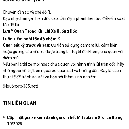
Với xe số tự động (AT):
Chuyển cần số về chế độ
R
.
Đạp nhẹ chân ga. Trên dốc cao, cần đệm phanh liên tục để kiểm soát
tốc độ lùi.
Lưu Ý Quan Trọng Khi Lùi Xe Xuống Dốc
Luôn kiểm soát tốc độ chậm:
S
Quan sát kỹ trước và sau:
Ưu tiên sử dụng camera lùi, cảm biến
hoặc gương cầu nếu xe được trang bị. Tuyệt đối không chủ quan với
điểm mù.
Nếu bạn là tài xế mới hoặc chưa quen với hành trình lùi trên dốc, hãy
nhờ người hỗ trợ bên ngoài xe quan sát và hướng dẫn. Đây là cách
thực tế để tránh sai sót và học hỏi thêm kinh nghiệm.
(Nguồn:
oto365.net
)
TIN LIÊN QUAN
Cập nhật giá xe kèm đánh giá chi tiết Mitsubishi Xforce tháng
10/2025