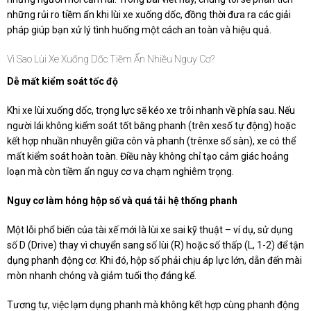
những rủi ro tiềm ẩn khi lùi xe xuống dốc, đồng thời đưa ra các giải
pháp giúp bạn xử lý tình huống một cách an toàn và hiệu quả.
Vì Sao Lùi Xe Xuống Dốc Tiềm Ẩn Nhiều Nguy Cơ?
Dễ mất kiểm soát tốc độ
Khi xe lùi xuống dốc, trọng lực sẽ kéo xe trôi nhanh về phía sau. Nếu
người lái không kiểm soát tốt bằng phanh (trên xesố tự động) hoặc
kết hợp nhuần nhuyễn giữa côn và phanh (trênxe số sàn), xe có thể
mất kiểm soát hoàn toàn. Điều này không chỉ tạo cảm giác hoảng
loạn mà còn tiềm ẩn nguy cơ va chạm nghiêm trọng.
Nguy cơ làm hỏng hộp số và quá tải hệ thống phanh
Một lỗi phổ biến của tài xế mới là lùi xe sai kỹ thuật – ví dụ, sử dụng
số D (Drive) thay vì chuyển sang số lùi (R) hoặc số thấp (L, 1-2) để tận
dụng phanh động cơ. Khi đó, hộp số phải chịu áp lực lớn, dẫn đến mài
mòn nhanh chóng và giảm tuổi thọ đáng kể.
Tương tự, việc lạm dụng phanh mà không kết hợp cùng phanh động