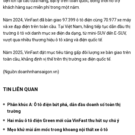
tiện ích tại các cửa hàng, đại lý trên toàn quốc, đồng thời hỗ trợ
khách hàng sạc miễn phí trong một năm.
Năm 2024, VinFast đã bàn giao 97.399 ô tô điện cùng 70.977 xe máy
và xe đạp điện trên toàn cầu. Tại Việt Nam, hãng tiếp tục dẫn đầu thị
trường ô tô với danh mục xe điện đa dạng, từ mini-SUV đến E-SUV,
vượt qua nhiều thương hiệu ô tô xăng và điện quốc tế.
Năm 2025, VinFast đặt mục tiêu tăng gấp đôi lượng xe bàn giao trên
toàn cầu, khẳng định vị thế trên thị trường xe điện quốc tế.
(Nguồn:
doanhnhansaigon.vn
)
TIN LIÊN QUAN
Phân khúc A: Ô tô điện bứt phá, dẫn đầu doanh số toàn thị
trường
Hai mẫu ô tô điện Green mới của VinFast thu hút sự chú ý
Mẹo khử mùi ẩm mốc trong khoang nội thất xe ô tô