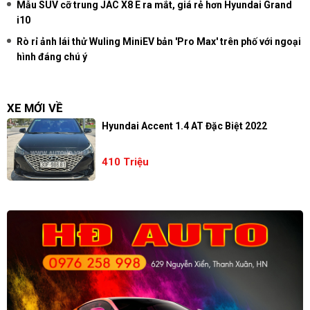
Mẫu SUV cỡ trung JAC X8 E ra mắt, giá rẻ hơn Hyundai Grand
i10
Rò rỉ ảnh lái thử Wuling MiniEV bản 'Pro Max' trên phố với ngoại
hình đáng chú ý
XE MỚI VỀ
Hyundai Accent 1.4 AT Đặc Biệt 2022
410 Triệu