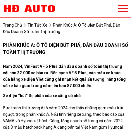
Trang Chủ
Tin Tức Xe
Phân Khúc A: Ô Tô Điện Bứt Phá, Dẫn
Đầu Doanh Số Toàn Thị Trường
PHÂN KHÚC A: Ô TÔ ĐIỆN BỨT PHÁ, DẪN ĐẦU DOANH SỐ
TOÀN THỊ TRƯỜNG
Năm 2024, VinFast VF 5 Plus dẫn đầu doanh số toàn thị trường
với hơn 32.000 xe bán ra. Bên cạnh VF 5 Plus, các mẫu xe khác
của hãng xe điện Việt cũng ghi nhận kết quả ấn tượng, nâng tổng
số xe bàn giao trong năm lên hơn 87.000 chiếc.
Xe điện “hút” thị phần của xe xăng cỡ nhỏ
Bức tranh thị trường ô tô năm 2024 cho thấy những gam màu trái
ngược trong phân khúc A. Nếu tính riêng xe xăng, theo báo cáo của
VAMA và Hyundai Thành Công, tổng doanh số trong cả năm 2024
của 3 mẫu hatchback hạng A đang bán tại Việt Nam gồm Hyundai