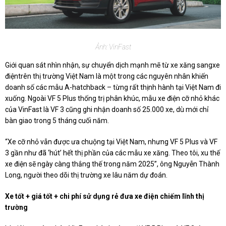
Ảnh: VinFast
Giới quan sát nhìn nhận, sự chuyển dịch mạnh mẽ từ xe xăng sangxe
điệntrên thị trường Việt Nam là một trong các nguyên nhân khiến
doanh số các mẫu A-hatchback – từng rất thịnh hành tại Việt Nam đi
xuống. Ngoài VF 5 Plus thống trị phân khúc, mẫu xe điện cỡ nhỏ khác
của VinFast là VF 3 cũng ghi nhận doanh số 25.000 xe, dù mới chỉ
bàn giao trong 5 tháng cuối năm.
“Xe cỡ nhỏ vẫn được ưa chuộng tại Việt Nam, nhưng VF 5 Plus và VF
3 gần như đã ‘hút’ hết thị phần của các mẫu xe xăng. Theo tôi, xu thế
xe điện sẽ ngày càng thắng thế trong năm 2025”, ông Nguyễn Thành
Long, người theo dõi thị trường xe lâu năm dự đoán.
Xe tốt + giá tốt + chi phí sử dụng rẻ đưa xe điện chiếm lĩnh thị
trường