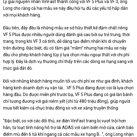
Lý giải nguyên nhân VinFast thành công với VF 5 Plus và VF 3, ông
Long cho rằng cả hai mẫu xe này đều hội tụ đủ các yếu tố hấp dẫn
với mọi khách hàng.
Đầu tiên, đây đều là những mẫu xe sở hữu thiết kế đậm chất riêng.
VF 5 Plus được nhiều người dùng đánh giá cao bởi sự trẻ trung, thời
trang, trong khi VF 3 cá tính, dễ dàng tạo điểm nhấn khi di chuyển
trên đường. Đặc biệt, dù có tầm giá “mềm” nhưng hai mẫu xe này
đều cho phép khách hàng tùy ý lựa chọn màu ngoại thất với chi phí
hợp lý. Đây là dịch vụ thường chỉ thấy trên các dòng xe hạng sang với
mức giá đắt đỏ.
Đối với những khách hàng muốn tối ưu chi phí xe như gia đình, khách
hàng kinh doanh dịch vụ vận tải… VF 5 Plus đang được coi là lựa chọn
hàng đầu. Do được miễn phí trước bạ, VF 5 Plus đang có giá lăn bánh
chỉ tương đương với giá niêm yết (chỉ từ 480 triệu đồng), giúp người
mua tiết kiệm cả chục triệu đồng so với xe xăng truyền thống.
“Đặc biệt, so với các đối thủ, xe điện VinFast trang bị vượt trội hơn
hẳn, từ loạt tính năng hỗ trợ lái ADAS với cảm biến mở cửa, cảnh báo
điểm mù đến 6 túi khí ngang cả các mẫu xe hạng B…”, ông Long nhận