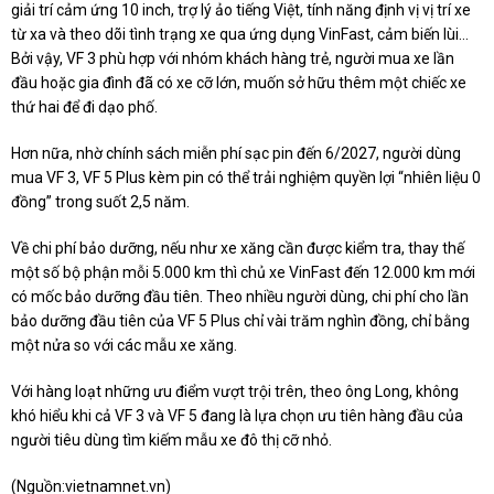
giải trí cảm ứng 10 inch, trợ lý ảo tiếng Việt, tính năng định vị vị trí xe
từ xa và theo dõi tình trạng xe qua ứng dụng VinFast, cảm biến lùi…
Bởi vậy, VF 3 phù hợp với nhóm khách hàng trẻ, người mua xe lần
đầu hoặc gia đình đã có xe cỡ lớn, muốn sở hữu thêm một chiếc xe
thứ hai để đi dạo phố.
Hơn nữa, nhờ chính sách miễn phí sạc pin đến 6/2027, người dùng
mua VF 3, VF 5 Plus kèm pin có thể trải nghiệm quyền lợi “nhiên liệu 0
đồng” trong suốt 2,5 năm.
Về chi phí bảo dưỡng, nếu như xe xăng cần được kiểm tra, thay thế
một số bộ phận mỗi 5.000 km thì chủ xe VinFast đến 12.000 km mới
có mốc bảo dưỡng đầu tiên. Theo nhiều người dùng, chi phí cho lần
bảo dưỡng đầu tiên của VF 5 Plus chỉ vài trăm nghìn đồng, chỉ bằng
một nửa so với các mẫu xe xăng.
Với hàng loạt những ưu điểm vượt trội trên, theo ông Long, không
khó hiểu khi cả VF 3 và VF 5 đang là lựa chọn ưu tiên hàng đầu của
người tiêu dùng tìm kiếm mẫu xe đô thị cỡ nhỏ.
(Nguồn:
vietnamnet.vn
)