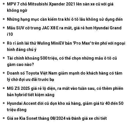
MPV 7 chỗ Mitsubishi Xpander 2021 lên sàn xe cũ với giá
không ngờ
Những hạng mục cần kiểm tra khi ô tô lâu không sử dụng đến
Mẫu SUV cỡ trung JAC X8 E ra mắt, giá rẻ hơn Hyundai Grand
i10
Rò rỉ ảnh lái thử Wuling MiniEV bản 'Pro Max' trên phố với ngoại
hình đáng chú ý
Tài chính khoảng 500 triệu, có thể chọn những mẫu ô tô cũ
gầm cao nào?
Doanh số Toyota Việt Nam giảm mạnh do khách hàng có tâm
lý chờ đợi ưu đãi trước bạ
MG ZS 2025 giá rẻ lộ diện, ra mắt vào tuần sau, có thêm phiên
bản hybrid tiết kiệm xăng
Hyundai Accent đời cũ dọn kho xả hàng, giảm giá từ 40 đến 50
triệu đồng
Giá xe Kia Sonet tháng 08/2024 và Đánh giá xe chi tiết