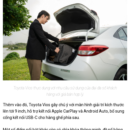
Toyota Vios thực dụng với nhu cầu sử dụng của đại đa số khách
hàng với giá bán hợp lý.
Thêm vào đó, Toyota Vios gây chú ý với màn hình giải trí kích thước
lên tới 9 inch, hỗ trợ kết nối Apple CarPlay và Android Auto, bổ sung
cổng kết nối USB-C cho hàng ghế phía sau.
Một số điểm nổi bật khác còn có chìa khóa thông minh, đề nổ bằng