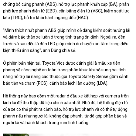
chống bó cứng phanh (ABS), hỗ trợ lực phanh khẩn cấp (BA), phân
phối lực phanh điện tử (EBD), cân bằng điện tử (VSC), kiểm soát lực
kéo (TRC), hỗ trợ khởi hành ngang dốc (HAC).
"Mình thích nhất phanh ABS giúp mình dễ dàng kiểm soát hướng lái
và đảm bảo thân xe luôn ở trong tình trạng ổn định. Ngoài ra, đèn
trước và sau đều là đèn LED giúp mình di chuyển an tâm trong điều
kiện thiếu ánh sáng", anh Dũng chia sẻ.
Ở phiên bản hiện tại, Toyota Vios được đánh giá là mẫu xe tiên
phong về công nghệ an toàn trong phân khúc khi bổ sung hai tính
năng hỗ trợ lái nâng cao thuộc gói Toyota Safety Sense gồm cảnh
báo tiền va chạm (PCS), cảnh báo lệch làn đường (LDA).
Hệ thống này bao gồm một radar ở đầu xe kết hợp với camera trên
kính lái để thu thập dữ liệu chính xác nhất. Nhờ đó, hệ thống điện tử
của xe có thể phát ra cảnh báo, hỗ trợ lực phanh và có thể tự động
phanh nếu như người lái không đạp phanh, từ đó góp phần bảo vệ
người lái và hành khách trong mọi tình huống.