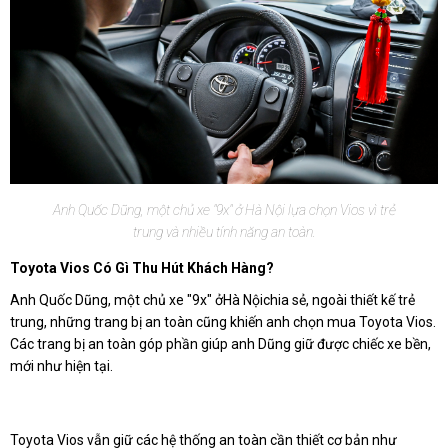
Anh Quốc Dũng, một chủ xe "9x" ở Hà Nội lựa chọn Vios vì trẻ
trung và nhiều tính năng an toàn.
Toyota Vios Có Gì Thu Hút Khách Hàng?
Anh Quốc Dũng, một chủ xe "9x" ởHà Nộichia sẻ, ngoài thiết kế trẻ
trung, những trang bị an toàn cũng khiến anh chọn mua Toyota Vios.
Các trang bị an toàn góp phần giúp anh Dũng giữ được chiếc xe bền,
mới như hiện tại.
Toyota Vios vẫn giữ các hệ thống an toàn cần thiết cơ bản như