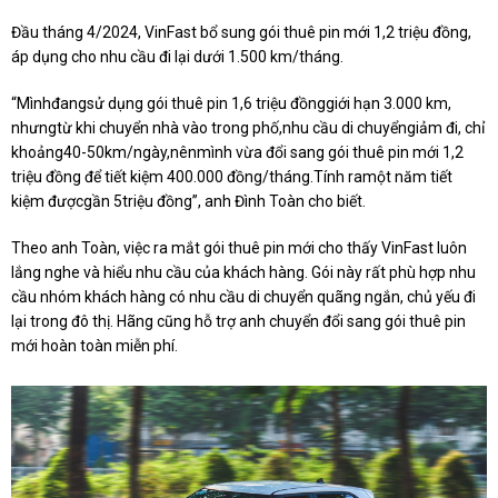
Đầu tháng 4/2024, VinFast bổ sung gói thuê pin mới 1,2 triệu đồng,
áp dụng cho nhu cầu đi lại dưới 1.500 km/tháng.
“Mìnhđangsử dụng gói thuê pin 1,6 triệu đồnggiới hạn 3.000 km,
nhưngtừ khi chuyển nhà vào trong phố,nhu cầu di chuyểngiảm đi, chỉ
khoảng40-50km/ngày,nênmình vừa đổi sang gói thuê pin mới 1,2
triệu đồng để tiết kiệm 400.000 đồng/tháng.Tính ramột năm tiết
kiệm đượcgần 5triệu đồng”, anh Đình Toàn cho biết.
Theo anh Toàn, việc ra mắt gói thuê pin mới cho thấy VinFast luôn
lắng nghe và hiểu nhu cầu của khách hàng. Gói này rất phù hợp nhu
cầu nhóm khách hàng có nhu cầu di chuyển quãng ngắn, chủ yếu đi
lại trong đô thị. Hãng cũng hỗ trợ anh chuyển đổi sang gói thuê pin
mới hoàn toàn miễn phí.