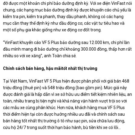
đỡ được một khoản chi phí bảo dưỡng định kỳ. Với xe điện VinFast nói
chung, các hạng mục bảo dưỡng định kỳ được khuyến cáo chủ yếu là
kiểm tra pin, kiểm tra phanh, thay dầu phanh, không có các hạng
mục cần thay thế định kỳ như dầu động cơ, các vật tư tiêu hao và
một số phụ gia khác giống như xe động cơ đốt trong.
“VinFast khuyến cáo VF 5 Plus bảo dưỡng sau 12.000 km, chi phí lần
đầu mình mang đi bảo dưỡng chỉ khoảng 300.000 đồng, thấp hơn rất
nhiều so với xe xăng”, anh Toàn chia sẻ.
Chính sách bán hàng
, hậu mãi
tốt nhất thị trường
Tại Việt Nam, VinFast VF 5 Plus hiện được phân phối với giá bán 468
triệu đồng (thuê pin) và 548 triệu đồng (bao gồm pin). Mức giá này
được đánh giá là hấp dẫn vì xe sở hữu ưu điểm tiết kiệm nhiên liệu, an
toàn, nhiều trang bị tiện nghi và khả năng vận hành vượt trội so với
các mẫu xe cùng phân khúc. Hơn nữa, khách hàng mua VF 5 Plus
thời điểm hiện tại còn được hưởng nhiều ưu đãi và chính sách sau
bán hàng tốt nhất thị trường ô tô như sạc pin, sửa chữa lưu động,
cứu hộ 24/7 trong suốt thời hạn bảo hành, bù tiền khi xe có lỗi...