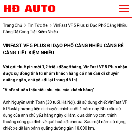
Trang Chủ
Tin Tức Xe
VinFast VF 5 Plus Đi Dạo Phố Càng Nhiều
Càng Rẻ Càng Tiết Kiệm Nhiều
VINFAST VF 5 PLUS ĐI DẠO PHỐ CÀNG NHIỀU CÀNG RẺ
CÀNG TIẾT KIỆM NHIỀU
Với gói thuê pin mới 1,2 triệu đồng/tháng, VinFast VF 5 Plus nhận
được sự đồng tình từ nhóm khách hàng có nhu cầu di chuyển
quãng ngắn, chủ yếu đi lại trong đô thị.
“VinFast
luôn thấu
hiểu nhu cầu của khách hàng”
Anh Nguyễn Đình Toàn (30 tuổi, Hà Nội), đã sử dụng chiếcVinFast VF
5 Pluslà phương tiện di chuyển chính suốt 1 năm nay. Nhu cầu sử
dụng của anh chủ yếu hàng ngày đi làm, đưa đón vợ con, thỉnh
thoảng cùng gia đình về quê hoặc đi chơi xa. Sau một năm sử dụng,
chiếc xe đã lăn bánh quãng đường gần 18.000 km.