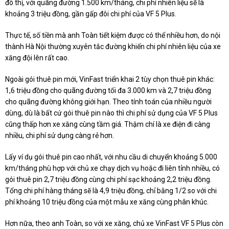
đô thị, với quãng đường 1.500 km/tháng, chi phí nhiên liệu sẽ là
khoảng 3 triệu đồng, gần gấp đôi chi phí của VF 5 Plus.
Thực tế, số tiền mà anh Toàn tiết kiệm được có thể nhiều hơn, do nội
thành Hà Nội thường xuyên tắc đường khiến chi phí nhiên liệu của xe
xăng đội lên rất cao.
Ngoài gói thuê pin mới, VinFast triển khai 2 tùy chọn thuê pin khác:
1,6 triệu đồng cho quãng đường tối đa 3.000 km và 2,7 triệu đồng
cho quãng đường không giới hạn. Theo tính toán của nhiều người
dùng, dù là bất cứ gói thuê pin nào thì chi phí sử dụng của VF 5 Plus
cũng thấp hơn xe xăng cùng tầm giá. Thậm chí là xe điện đi càng
nhiều, chi phí sử dụng càng rẻ hơn.
Lấy ví dụ gói thuê pin cao nhất, với nhu cầu di chuyển khoảng 5.000
km/tháng phù hợp với chủ xe chạy dịch vụ hoặc đi liên tỉnh nhiều, có
gói thuê pin 2,7 triệu đồng cùng chi phí sạc khoảng 2,2 triệu đồng.
Tổng chi phí hàng tháng sẽ là 4,9 triệu đồng, chỉ bằng 1/2 so với chi
phí khoảng 10 triệu đồng của một mẫu xe xăng cùng phân khúc.
Hơn nữa, theo anh Toàn, so với xe xăng, chủ xe VinFast VF 5 Plus còn