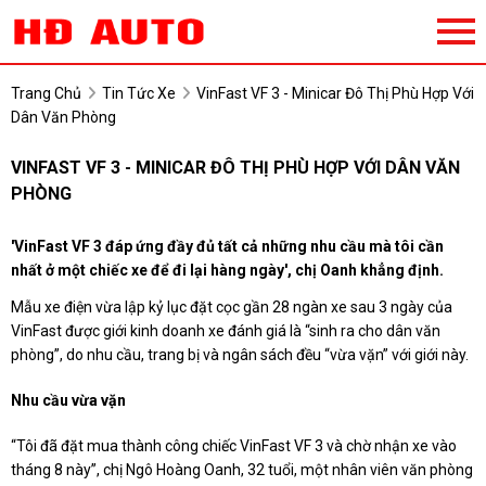
Trang Chủ
Tin Tức Xe
VinFast VF 3 - Minicar Đô Thị Phù Hợp Với
Dân Văn Phòng
VINFAST VF 3 - MINICAR ĐÔ THỊ PHÙ HỢP VỚI DÂN VĂN
PHÒNG
'VinFast VF 3 đáp ứng đầy đủ tất cả những nhu cầu mà tôi cần
nhất ở một chiếc xe để đi lại hàng ngày', chị Oanh khẳng định.
Mẫu xe điện vừa lập kỷ lục đặt cọc gần 28 ngàn xe sau 3 ngày của
VinFast được giới kinh doanh xe đánh giá là “sinh ra cho dân văn
phòng”, do nhu cầu, trang bị và ngân sách đều “vừa vặn” với giới này.
Nhu cầu vừa vặn
“Tôi đã đặt mua thành công chiếc VinFast VF 3 và chờ nhận xe vào
tháng 8 này”, chị Ngô Hoàng Oanh, 32 tuổi, một nhân viên văn phòng