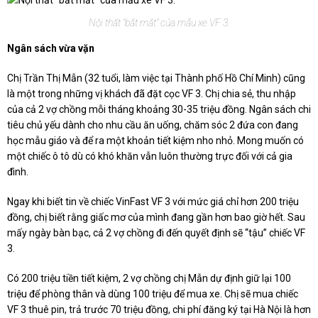
Nội thất “bắt mắt” của mẫu xe VF 3.
Ngân sách vừa vặn
Chị Trần Thị Mẫn (32 tuổi, làm việc tại Thành phố Hồ Chí Minh) cũng
là một trong những vị khách đã đặt cọc VF 3. Chị chia sẻ, thu nhập
của cả 2 vợ chồng mỗi tháng khoảng 30-35 triệu đồng. Ngân sách chi
tiêu chủ yếu dành cho nhu cầu ăn uống, chăm sóc 2 đứa con đang
học mẫu giáo và để ra một khoản tiết kiệm nho nhỏ. Mong muốn có
một chiếc ô tô dù có khó khăn vẫn luôn thường trực đối với cả gia
đình.
Ngay khi biết tin về chiếc VinFast VF 3 với mức giá chỉ hơn 200 triệu
đồng, chị biết rằng giấc mơ của mình đang gần hơn bao giờ hết. Sau
mấy ngày bàn bạc, cả 2 vợ chồng đi đến quyết định sẽ “tậu” chiếc VF
3.
Có 200 triệu tiền tiết kiệm, 2 vợ chồng chị Mẫn dự định giữ lại 100
triệu để phòng thân và dùng 100 triệu để mua xe. Chị sẽ mua chiếc
VF 3 thuê pin, trả trước 70 triệu đồng, chi phí đăng ký tại Hà Nội là hơn