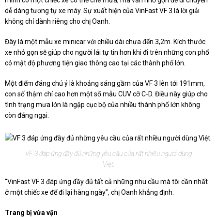
mình có một chiếc xe có thể che mưa, mà vẫn nhỏ gọn để di chuyển
dễ dàng tương tự xe máy. Sự xuất hiện của VinFast VF 3 là lời giải
không chỉ dành riêng cho chị Oanh.
Đây là một mẫu xe minicar với chiều dài chưa đến 3,2m. Kích thước
xe nhỏ gọn sẽ giúp cho người lái tự tin hơn khi đi trên những con phố
có mật độ phương tiện giao thông cao tại các thành phố lớn.
Một điểm đáng chú ý là khoảng sáng gầm của VF 3 lên tới 191mm,
con số thậm chí cao hơn một số mẫu CUV cỡ C-D. Điều này giúp cho
tình trạng mưa lớn là ngập cục bộ của nhiều thành phố lớn không
còn đáng ngại.
VF 3 đáp ứng đầy đủ những yêu cầu của rất nhiều người dùng
Việt.
“VinFast VF 3 đáp ứng đầy đủ tất cả những nhu cầu mà tôi cần nhất
ở một chiếc xe để đi lại hàng ngày”, chị Oanh khẳng định.
Trang bị vừa vặn