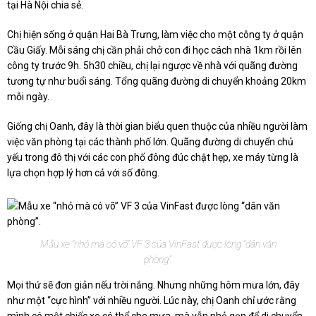
tại Hà Nội chia sẻ.
Chị hiện sống ở quận Hai Bà Trưng, làm việc cho một công ty ở quận
Cầu Giấy. Mỗi sáng chị cần phải chở con đi học cách nhà 1km rồi lên
công ty trước 9h. 5h30 chiều, chị lại ngược về nhà với quãng đường
tương tự như buổi sáng. Tổng quãng đường di chuyển khoảng 20km
mỗi ngày.
Giống chị Oanh, đây là thời gian biểu quen thuộc của nhiều người làm
việc văn phòng tại các thành phố lớn. Quãng đường di chuyển chủ
yếu trong đô thị với các con phố đông đúc chật hẹp, xe máy từng là
lựa chọn hợp lý hơn cả với số đông.
Mẫu xe “nhỏ mà có võ” VF 3 của VinFast được lòng “dân văn
phòng”.
Mọi thứ sẽ đơn giản nếu trời nắng. Nhưng những hôm mưa lớn, đây
như một “cực hình” với nhiều người. Lúc này, chị Oanh chỉ ước rằng