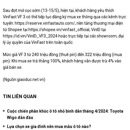
Sau đợt mở cọc sớm (13-15/5), hiện tại, khách hàng yêu thích
VinFast VF 3 có thể tiếp tục đăng ký mua xe thông qua các kênh trực
tuyến: https://reserve.vinfastauto.com/, nền tảng thương mại điện
tử Shopee tại https://shopee.vn/vinfast_official, VinID tại
https://id.vin/VinID_VF3_2024 hoặc trực tiếp tại các showroom, đại
lý ủy quyền của VinFast trên toàn quốc.
Mức giá VF 3 từ 240 triệu đồng (thuê pin) đến 322 triệu đồng (mua
pin). Khi mua xe trả thẳng 100%, khách hàng vẫn được trừ 4% vào
giá bán xe.
(Nguồn:
giaoduc.net.vn
)
TIN LIÊN QUAN
Cuộc chiến phân khúc ô tô nhỏ bình dân tháng 4/2024: Toyota
Wigo đẫn đầu
Lựa chọn xe gia đình nên mua mẫu ô tô nào?