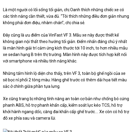
Là một người có lối sống tối giản, chị Oanh thích những chiếc xe có
các tính năng cần thiết, vừa đủ. “Tôi thích những điều đơn giản nhưng
không phải đơn điệu, nhàm chán”, chị chia sẻ.
Đây cũng là ưu điểm của VinFast VF 3. Mẫu xe này được thiết kế
không gian nội thất theo hướng tối giản. Điểm nhấn đáng chú ý nhất
là màn hình giải trí cảm ứng kích thước tới 10 inch, to hơn nhiều mẫu
xe sedan hạng B trên thị trường. Màn hình này được tích hợp kết nối
với smartphone và nhiều tính năng khác.
Những tấm hình lộ diện cho thấy, trên VF 3, toàn bộ ghế ngồi của xe
sẽ bọc nỉ phối 2 tông màu. Hàng ghế trước có thêm dải họa tiết màu
sắc ở chính giữa phần tựa lưng.
Xe cũng trang bị những tính năng an toàn cơ bản như chống bó cứng
phanh ABS, hỗ trợ phanh khẩn cấp, kiểm soát lực kéo TCS, hỗ trợ
khởi hành ngang dốc, căng đai khẩn cấp ghế trước.... Xe còn có hỗ trợ
đỗ xe phía sau và camera lùi.