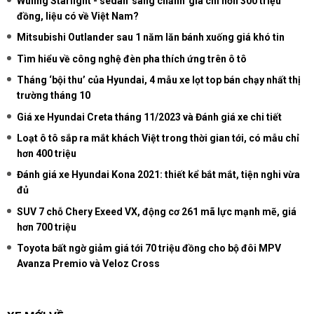
Wuling Starlight - sedan 'sang chảnh' giá chỉ hơn 300 triệu
đồng, liệu có về Việt Nam?
Mitsubishi Outlander sau 1 năm lăn bánh xuống giá khó tin
Tìm hiểu về công nghệ đèn pha thích ứng trên ô tô
Tháng ‘bội thu’ của Hyundai, 4 mẫu xe lọt top bán chạy nhất thị
trường tháng 10
Giá xe Hyundai Creta tháng 11/2023 và Đánh giá xe chi tiết
Loạt ô tô sắp ra mắt khách Việt trong thời gian tới, có mẫu chỉ
hơn 400 triệu
Đánh giá xe Hyundai Kona 2021: thiết kể bắt mắt, tiện nghi vừa
đủ
SUV 7 chỗ Chery Exeed VX, động cơ 261 mã lực mạnh mẽ, giá
hơn 700 triệu
Toyota bất ngờ giảm giá tới 70 triệu đồng cho bộ đôi MPV
Avanza Premio và Veloz Cross