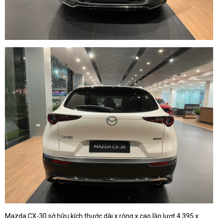
Mazda CX-30 sở hữu kích thước dài x rộng x cao lần lượt 4.395 x