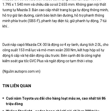
1.795 x 1.540 mm và chiều dài cơ sở 2.655 mm. Không gian nội thất
tương tự Mazda 3. Bản cao cấp nhất trang bị ga tự động thông minh,
hỗ trợ giữ làn đường, cảnh báo lệch làn đường, hỗ trợ phanh thông
minh phía trước (SBS-F), phanh tay điện tử, giữ phanh tự động, 7 túi
khí…
Dưới nắp capô Mazda CX-30 là động cơ 4 xy-lanh, dung tích 2.0L, cho
công suất 153 mã lực và mô-men xoắn 200 Nm, kết hợp hộp số tự
động 6 cấp và hệ dẫn động cầu trước. Bên cạnh đó là công nghệ
kiểm soát gia tốc GVC Plus và ngắt động cơ tạm thời i-stop.
(Nguồn:
autopro.com.vn
)
TIN LIÊN QUAN
Cuối năm Toyota ưu đãi cho hàng loạt mẫu xe, cao nhất tới 86
triệu đồng